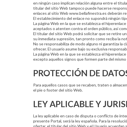
en ningún caso implican relación alguna entre el titul
titular del sitio Web tampoco puede hacerse responsa
enlaces al sitio Web www.bellafinestra.es deberán re
El establecimiento del enlace no supondrá ningún tipo
La página Web en la que se establezca el hiperenlace
aceptados o atenten contra el orden público, así co
El titular del sitio Web podrá solicitar que se retire 
su inmediata supresión, tan pronto como reciba la notif
No se responsabiliza de modo alguno ni garantiza la c
ofrecer. El usuario asume bajo su exclusiva responsab
La página Web en la que se establezca el hiperenlace 
excepto aquellos signos que formen parte del mismo 
PROTECCIÓN DE DATO
Para aquellos casos que se recaben, traten o almacen
el pie o footer del sitio Web.
LEY APLICABLE Y JURI
La ley aplicable en caso de disputa o conflicto de in
presente Portal, será la ley española. Para la resoluci
ofertar, el titular del sitio Web y el Usuario acuerda