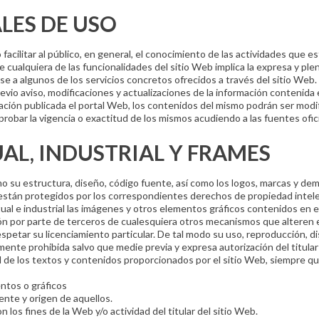
LES DE USO
acilitar al público, en general, el conocimiento de las actividades que es
 de cualquiera de las funcionalidades del sitio Web implica la expresa y pl
se a algunos de los servicios concretos ofrecidos a través del sitio Web. E
evio aviso, modificaciones y actualizaciones de la información contenida
mación publicada el portal Web, los contenidos del mismo podrán ser modi
obar la vigencia o exactitud de los mismos acudiendo a las fuentes ofici
AL, INDUSTRIAL Y FRAMES
o su estructura, diseño, código fuente, así como los logos, marcas y dem
y están protegidos por los correspondientes derechos de propiedad intele
l e industrial las imágenes y otros elementos gráficos contenidos en el 
ción por parte de terceros de cualesquiera otros mecanismos que alteren e
spetar su licenciamiento particular. De tal modo su uso, reproducción, d
lmente prohibida salvo que medie previa y expresa autorización del titula
al de los textos y contenidos proporcionados por el sitio Web, siempre q
ntos o gráficos
ente y origen de aquellos.
n los fines de la Web y/o actividad del titular del sitio Web.