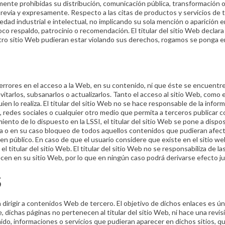
nte prohibidas su distribución, comunicación pública, transformación o
previa y expresamente. Respecto a las citas de productos y servicios de t
dad industrial e intelectual, no implicando su sola mención o aparición e
o respaldo, patrocinio o recomendación. El titular del sitio Web declara
estro sitio Web pudieran estar violando sus derechos, rogamos se ponga en
e errores en el acceso a la Web, en su contenido, ni que éste se encuentre
evitarlos, subsanarlos o actualizarlos. Tanto el acceso al sitio Web, com
ien lo realiza. El titular del sitio Web no se hace responsable de la info
os, redes sociales o cualquier otro medio que permita a terceros publicar
nto de lo dispuesto en la LSSI, el titular del sitio Web se pone a dispos
da o en su caso bloqueo de todos aquellos contenidos que pudieran afectar
rden público. En caso de que el usuario considere que existe en el sitio 
 titular del sitio Web. El titular del sitio Web no se responsabiliza de l
cen en su sitio Web, por lo que en ningún caso podrá derivarse efecto ju
S
irigir a contenidos Web de tercero. El objetivo de dichos enlaces es ún
dichas páginas no pertenecen al titular del sitio Web, ni hace una revisión
do, informaciones o servicios que pudieran aparecer en dichos sitios, q