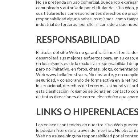
No se pretenda un uso comercial, quedando expresame
comunicado y autorizado por el titular del sitio Web, 
sus titulares los correspondientes derechos de propie
responsabilidad alguna sobre los mismos, como tampoc
industrial de terceros; por ello, si considera que nu
RESPONSABILIDAD
El titular del sitio Web no garantiza la inexistencia d
desarrollará sus mejores esfuerzos para, en su caso, 
en los mismos es de la exclusiva responsabilidad de qu
pero no limitativo, en foros, chats, blogs, comentari
Web www.bellafinestra.es. No obstante, y en cumplimie
seguridad, y colaborando de forma activa en la retira
internacional, derechos de terceros o la moral y el o
esta clasificación, rogamos se ponga en contacto con el
distintas direcciones de correo electrónico que apare
LINKS O HIPERENLACE
Los enlaces contenidos en nuestro sitio Web pueden d
le puedan interesar a través de Internet. No obstante, 
Web no asume ninguna responsabilidad por el conteni