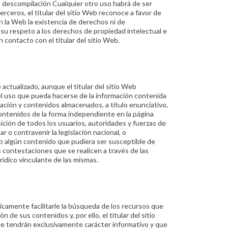
 descompilación Cualquier otro uso habrá de ser
erceros, el titular del sitio Web reconoce a favor de
n la Web la existencia de derechos ni de
 su respeto a los derechos de propiedad intelectual e
 contacto con el titular del sitio Web.
 actualizado, aunque el titular del sitio Web
o el uso que pueda hacerse de la información contenida
rmación y contenidos almacenados, a título enunciativo,
 contenidos de la forma independiente en la página
ición de todos los usuarios, autoridades y fuerzas de
 o contravenir la legislación nacional, o
web algún contenido que pudiera ser susceptible de
as contestaciones que se realicen a través de las
rídico vinculante de las mismas.
icamente facilitarle la búsqueda de los recursos que
 de sus contenidos y, por ello, el titular del sitio
ue tendrán exclusivamente carácter informativo y que