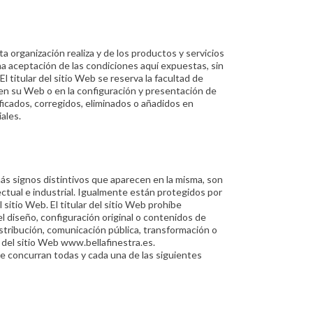
ta organización realiza y de los productos y servicios
ena aceptación de las condiciones aquí expuestas, sin
l titular del sitio Web se reserva la facultad de
 en su Web o en la configuración y presentación de
ficados, corregidos, eliminados o añadidos en
ales.
ás signos distintivos que aparecen en la misma, son
ctual e industrial. Igualmente están protegidos por
sitio Web. El titular del sitio Web prohíbe
l diseño, configuración original o contenidos de
istribución, comunicación pública, transformación o
r del sitio Web www.bellafinestra.es.
ue concurran todas y cada una de las siguientes