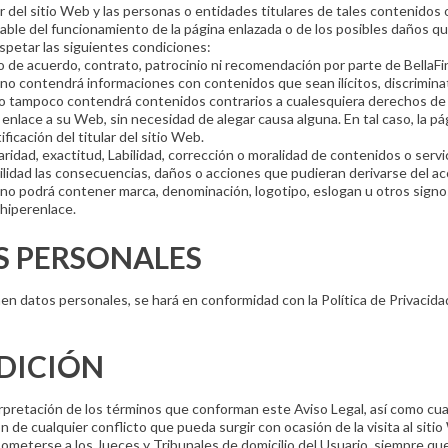
ar del sitio Web y las personas o entidades titulares de tales contenidos 
ble del funcionamiento de la página enlazada o de los posibles daños qu
spetar las siguientes condiciones:
 de acuerdo, contrato, patrocinio ni recomendación por parte de BellaFine
 no contendrá informaciones con contenidos que sean ilícitos, discrimina
mo tampoco contendrá contenidos contrarios a cualesquiera derechos de
un enlace a su Web, sin necesidad de alegar causa alguna. En tal caso, la 
icación del titular del sitio Web.
laridad, exactitud, Labilidad, corrección o moralidad de contenidos o ser
ilidad las consecuencias, daños o acciones que pudieran derivarse del ac
no podrá contener marca, denominación, logotipo, eslogan u otros signos 
hiperenlace.
S PERSONALES
en datos personales, se hará en conformidad con la Política de Privacid
SDICIÓN
terpretación de los términos que conforman este Aviso Legal, así como cua
ón de cualquier conflicto que pueda surgir con ocasión de la visita al sit
n someterse a los Jueces y Tribunales de domicilio del Usuario, siempre qu