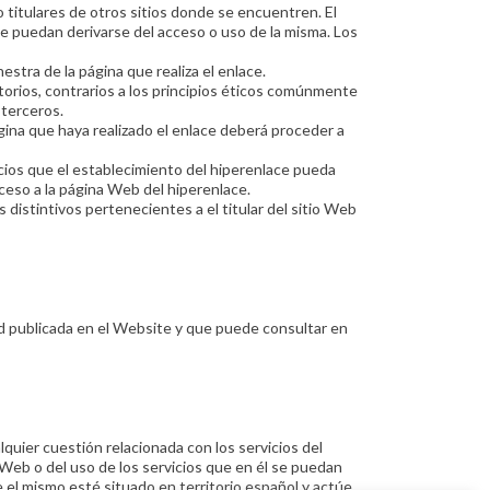
o titulares de otros sitios donde se encuentren. El
e puedan derivarse del acceso o uso de la misma. Los
stra de la página que realiza el enlace.
torios, contrarios a los principios éticos comúnmente
 terceros.
página que haya realizado el enlace deberá proceder a
vicios que el establecimiento del hiperenlace pueda
ceso a la página Web del hiperenlace.
distintivos pertenecientes a el titular del sitio Web
ad publicada en el Website y que puede consultar en
lquier cuestión relacionada con los servicios del
io Web o del uso de los servicios que en él se puedan
e el mismo esté situado en territorio español y actúe