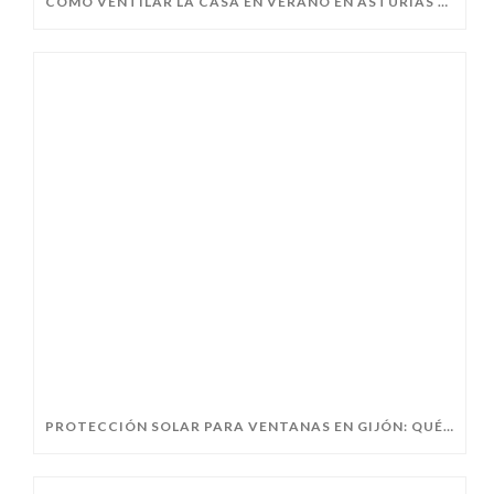
CÓMO VENTILAR LA CASA EN VERANO EN ASTURIAS SIN PERDER CONFORT
PROTECCIÓN SOLAR PARA VENTANAS EN GIJÓN: QUÉ ELEGIR ANTES DEL VERANO