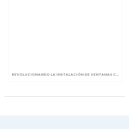
REVOLUCIONANDO LA INSTALACIÓN DE VENTANAS CON EL PREMARCO FIN-FIX