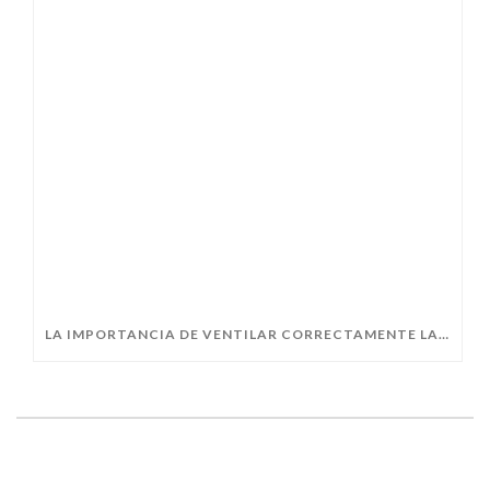
LA IMPORTANCIA DE VENTILAR CORRECTAMENTE LAS VIVIENDAS CON VENTANAS AISLANTES